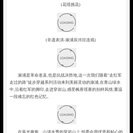
(花瑶挑花)