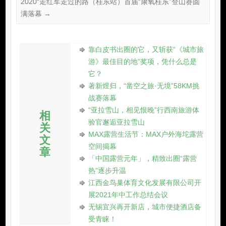
(沿线安全保障)
本次活动是由湖南省体育局主办,怀化市文化旅游广电体育
局、溆浦县人民政府承办,溆浦县文化旅游广电体育局、溆浦县
统溪河镇人民政府、湖南雪峰山生态文化旅游有限责任公司协
办,湖南凌鹰户外体育运动有限公司全程运营执行。今年我们也
同时开启了线上参与方式,关注“凌鹰户外”公众号,回复“徒步”两
个字即可获取参与活动小程序链接,点击进入活动界面参与多样
化的线上玩法。
←
双11开启预售，管栎出任“跑者的头等舱”索康尼品牌推广
大使
2020“走红军走过的路（桂东站）首届“康氧桂东”登山赛圆
满落幕
→
靠白皮书出圈的它，又斩获“《城市旅