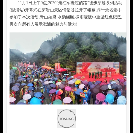
11月1日上午9点,2020“走红军走过的路”徒步穿越系列活动
(溆浦站)开幕式在穿岩山景区情侣谷拉开了帷幕,两千余名选手
参加了本次活动,青山如黛,水韵幽幽,微雨朦胧中重温红色记忆,
再次向所有人展示溆浦的魅力与活力!