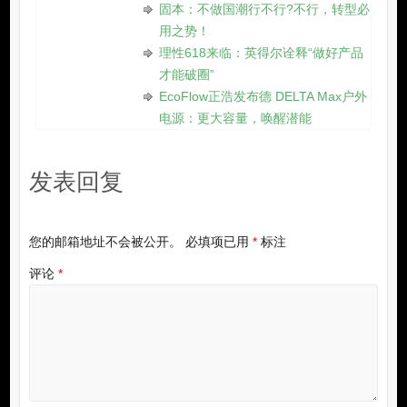
游》最佳目的地”奖项，凭什么总是
它？
著新煜归，“凿空之旅·无境”58KM挑
战赛落幕
“亚拉雪山，相见恨晚”行西南旅游体
相
验官邂逅亚拉雪山
关
MAX露营生活节：MAX户外海坨露营
文
空间揭幕
章
「中国露营元年」，精致出圈“露营
热”逐步升温
江西金鸟巢体育文化发展有限公司开
展2021年中工作总结会议
无锡宜兴再开新店，城市便捷酒店备
受青睐！
固本：不做国潮行不行?不行，转型必
用之势！
理性618来临：英得尔诠释“做好产品
才能破圈”
EcoFlow正浩发布德 DELTA Max户外