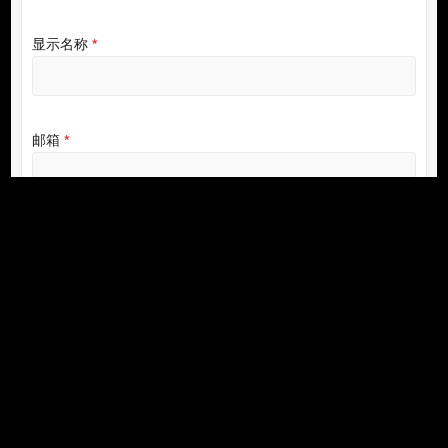
电源：更大容量，唤醒潜能
发表回复
您的邮箱地址不会被公开。
必填项已用
*
标注
评论
*
显示名称
*